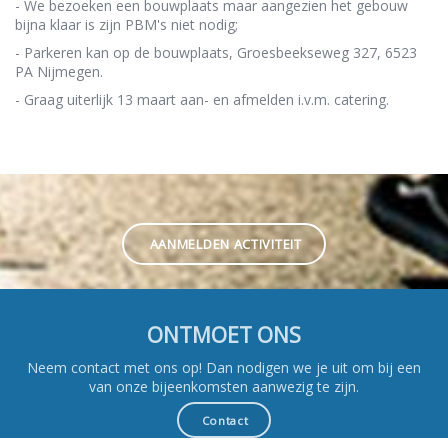
- We bezoeken een bouwplaats maar aangezien het gebouw
bijna klaar is zijn PBM's niet nodig;
- Parkeren kan op de bouwplaats, Groesbeekseweg 327, 6523
PA Nijmegen.
- Graag uiterlijk 13 maart aan- en afmelden i.v.m. catering.
AANMELDEN ACTIVITEIT
ONTMOET ONS
Neem contact met ons op! Dan nodigen we je uit om bij een
van onze bijeenkomsten aanwezig te zijn.
Contact