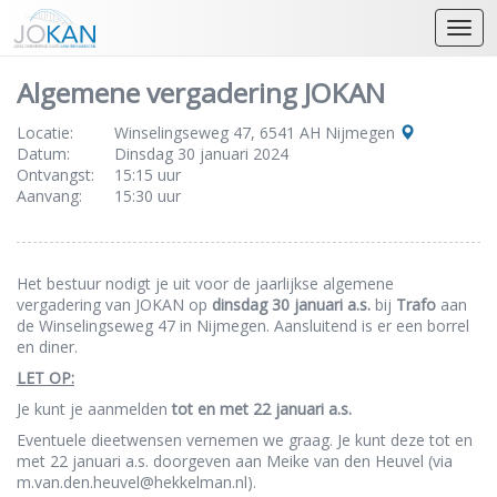
Open
Algemene vergadering JOKAN
Locatie:
Winselingseweg 47, 6541 AH Nijmegen
Datum:
Dinsdag 30 januari 2024
Ontvangst:
15:15 uur
Aanvang:
15:30 uur
Het bestuur nodigt je uit voor de jaarlijkse algemene
vergadering van JOKAN op
dinsdag 30 januari a.s.
bij
Trafo
aan
de Winselingseweg 47 in Nijmegen. Aansluitend is er een borrel
en diner.
LET OP:
Je kunt je aanmelden
tot en met 22 januari a.s.
Eventuele dieetwensen vernemen we graag. Je kunt deze tot en
met 22 januari a.s. doorgeven aan Meike van den Heuvel (via
m.van.den.heuvel@hekkelman.nl).