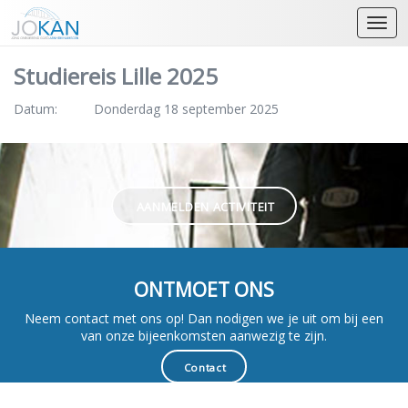
Open
Studiereis Lille 2025
Datum:
Donderdag 18 september 2025
AANMELDEN ACTIVITEIT
ONTMOET ONS
Neem contact met ons op! Dan nodigen we je uit om bij een
van onze bijeenkomsten aanwezig te zijn.
Contact